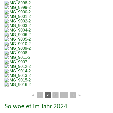
◄
1
2
3
…
9
►
So woe et im Jahr 2024